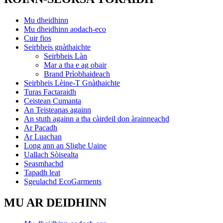
Mu dheidhinn
Mu dheidhinn aodach-eco
Cuir fios
Seirbheis gnàthaichte
Seirbheis Làn
Mar a tha e ag obair
Brand Prìobhaideach
Seirbheis Lèine-T Gnàthaichte
Turas Factaraidh
Ceistean Cumanta
An Teisteanas againn
An stuth againn a tha càirdeil don àrainneachd
Ar Pacadh
Ar Luachan
Long ann an Slighe Uaine
Uallach Sòisealta
Seasmhachd
Tapadh leat
Sgeulachd EcoGarments
MU AR DEIDHINN