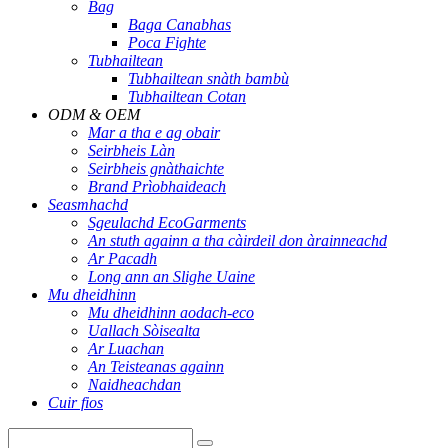
Bag
Baga Canabhas
Poca Fighte
Tubhailtean
Tubhailtean snàth bambù
Tubhailtean Cotan
ODM & OEM
Mar a tha e ag obair
Seirbheis Làn
Seirbheis gnàthaichte
Brand Prìobhaideach
Seasmhachd
Sgeulachd EcoGarments
An stuth againn a tha càirdeil don àrainneachd
Ar Pacadh
Long ann an Slighe Uaine
Mu dheidhinn
Mu dheidhinn aodach-eco
Uallach Sòisealta
Ar Luachan
An Teisteanas againn
Naidheachdan
Cuir fios