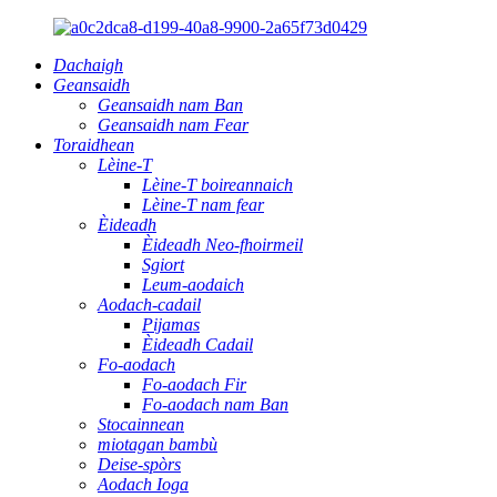
Dachaigh
Geansaidh
Geansaidh nam Ban
Geansaidh nam Fear
Toraidhean
Lèine-T
Lèine-T boireannaich
Lèine-T nam fear
Èideadh
Èideadh Neo-fhoirmeil
Sgiort
Leum-aodaich
Aodach-cadail
Pijamas
Èideadh Cadail
Fo-aodach
Fo-aodach Fir
Fo-aodach nam Ban
Stocainnean
miotagan bambù
Deise-spòrs
Aodach Ioga