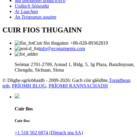
Mu dheidhinn aodach-eco
Uallach Sòisealta
Ar Luachan
An Teisteanas againn
CUIR FIOS THUGAINN
Cuir fòn thugainn: +86-028-89362819
info@ecogarments.com
Seòmar 2701-2709, Aonad 1, Bldg. 5, 3g Plaza, Banzhuyuan,
Chengdu, Sichuan, Sìona
© Dlighe-sgrìobhaidh - 2009-2026: Gach còir glèidhte.
Toraidhean
teth
,
PRÌOMH BLOG
,
PRÌOMH RANNSACHADH
Cuir fios
Cuir fios
+1 518 502 6974 (Dìreach sna SA)