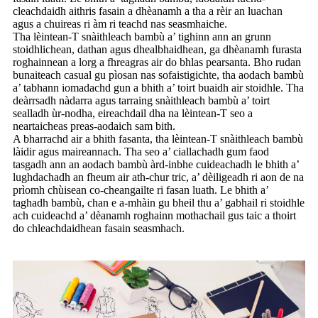
cleachdaidh aithris fasain a dhèanamh a tha a rèir an luachan
agus a chuireas ri àm ri teachd nas seasmhaiche.
Tha lèintean-T snàithleach bambù a’ tighinn ann an grunn
stoidhlichean, dathan agus dhealbhaidhean, ga dhèanamh furasta
roghainnean a lorg a fhreagras air do bhlas pearsanta. Bho rudan
bunaiteach casual gu pìosan nas sofaistigichte, tha aodach bambù
a’ tabhann iomadachd gun a bhith a’ toirt buaidh air stoidhle. Tha
deàrrsadh nàdarra agus tarraing snàithleach bambù a’ toirt
sealladh ùr-nodha, eireachdail dha na lèintean-T seo a
neartaicheas preas-aodaich sam bith.
A bharrachd air a bhith fasanta, tha lèintean-T snàithleach bambù
làidir agus maireannach. Tha seo a’ ciallachadh gum faod
tasgadh ann an aodach bambù àrd-inbhe cuideachadh le bhith a’
lughdachadh an fheum air ath-chur tric, a’ dèiligeadh ri aon de na
prìomh chùisean co-cheangailte ri fasan luath. Le bhith a’
taghadh bambù, chan e a-mhàin gu bheil thu a’ gabhail ri stoidhle
ach cuideachd a’ dèanamh roghainn mothachail gus taic a thoirt
do chleachdaidhean fasain seasmhach.