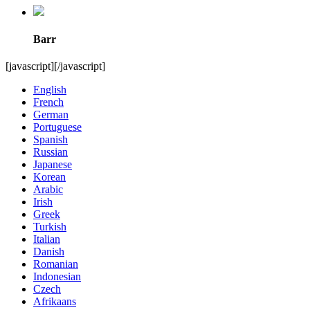
Barr
[javascript]
[/javascript]
English
French
German
Portuguese
Spanish
Russian
Japanese
Korean
Arabic
Irish
Greek
Turkish
Italian
Danish
Romanian
Indonesian
Czech
Afrikaans