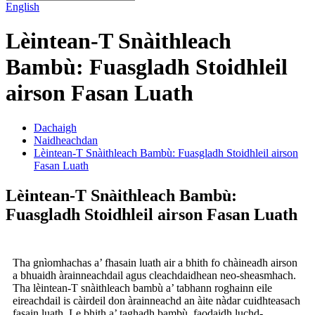
English
Lèintean-T Snàithleach
Bambù: Fuasgladh Stoidhleil
airson Fasan Luath
Dachaigh
Naidheachdan
Lèintean-T Snàithleach Bambù: Fuasgladh Stoidhleil airson
Fasan Luath
Lèintean-T Snàithleach Bambù:
Fuasgladh Stoidhleil airson Fasan Luath
Tha gnìomhachas a’ fhasain luath air a bhith fo chàineadh airson
a bhuaidh àrainneachdail agus cleachdaidhean neo-sheasmhach.
Tha lèintean-T snàithleach bambù a’ tabhann roghainn eile
eireachdail is càirdeil don àrainneachd an àite nàdar cuidhteasach
fasain luath. Le bhith a’ taghadh bambù, faodaidh luchd-